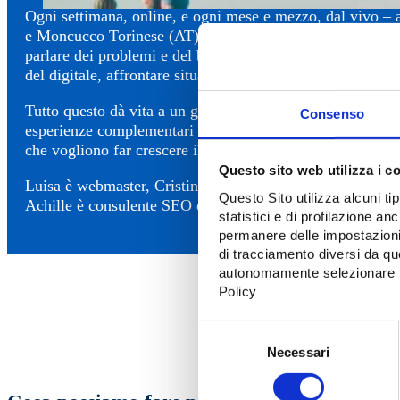
Ogni settimana, online, e ogni mese e mezzo, dal vivo – 
e Moncucco Torinese (AT), dove viviamo e lavoriamo -, 
parlare dei problemi e del bello di essere freelance, discut
del digitale, affrontare situazioni tecniche e non solo.
Tutto questo dà vita a un gruppo unito che mette insiem
Consenso
esperienze complementari a disposizione di aziende e liber
che vogliono far crescere il loro business online e offline.
Questo sito web utilizza i c
Luisa è webmaster, Cristina è giornalista, content strategi
Questo Sito utilizza alcuni ti
Achille è consulente SEO e Analytics.
statistici e di profilazione a
permanere delle impostazioni 
di tracciamento diversi da que
autonomamente selezionare i 
Policy
Selezione
Necessari
del
consenso