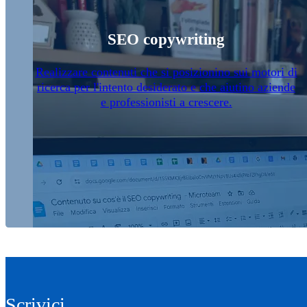
SEO copywriting
Realizzare contenuti che si posizionino sui motori di
ricerca per l'intento desiderato e che aiutino aziende
e professionisti a crescere.
Scrivici