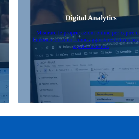
Digital Analytics
Misurare le proprie azioni online per capire c
funziona, cosa no, come aggiustare il tiro o su 
aspetti insistere.