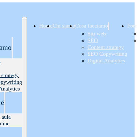
Home
Chi siamo
Cosa facciamo
For
Siti web
SEO
iamo
Content strategy
SEO Copywriting
Digital Analytics
b
 strategy
pywriting
 Analytics
ne
 aula
nline