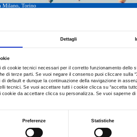
a Milano, Torino
ci vediamo per
ere delle novità
e competenze ed
Dettagli
i professionisti
ookie
st e formatrice e
pi di cookie tecnici necessari per il corretto funzionamento dello
nche di terze parti. Se vuoi negare il consenso puoi cliccare sulla 
di default e dunque la continuazione della navigazione in assenza
lli tecnici. Se vuoi accettare tutti i cookie clicca su “accetta tutt
cookie da accettare clicca su personalizza. Se vuoi saperne di 
Preferenze
Statistiche