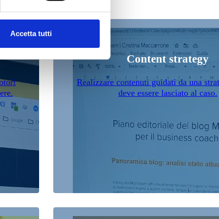
Accetta tutti
Content strategy
otori
Realizzare contenuti guidati da una stra
ere.
deve essere lasciato al caso.