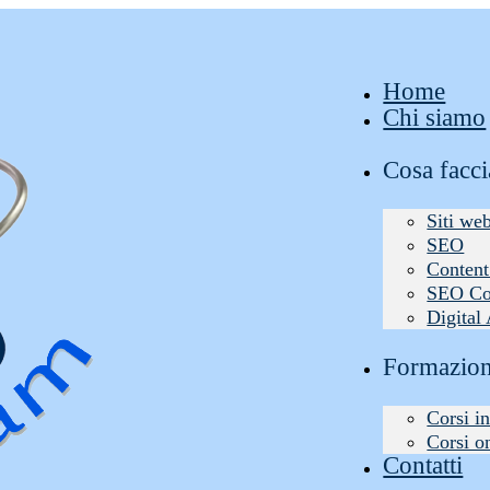
Home
Chi siamo
Cosa facc
Siti we
SEO
Content
SEO Co
Digital
Formazio
Corsi in
Corsi o
Contatti