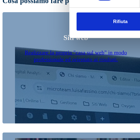
Cosa possiamo fare per te
Rifiuta
Siti web
Realizzare la propria "casa sul web" in modo
professionale ed orientato ai risultati.