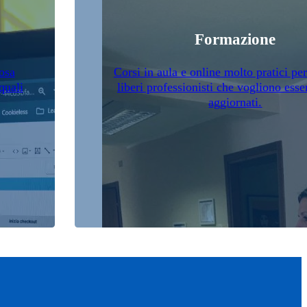
Formazione
osa
Corsi in aula e online molto pratici pe
quali
liberi professionisti che vogliono ess
aggiornati.